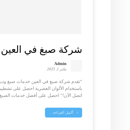
شركة صبغ في العين |542765675
Admin
يناير 1, 2025
“تقدم شركة صبغ في العين خدمات صبغ وديكور
باستخدام الألوان العصرية احصل على تشطيبا
اتصل الآن!” احصل على أفضل خدمات الصبغ ف
أكمل القراءة ...