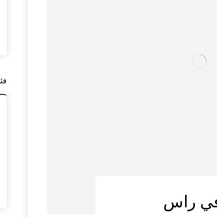
فئ
في راس