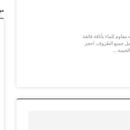
مو
قاوم للماء بأناقة فائقة
حمل جميع الظروف. احجز
خيمة ...